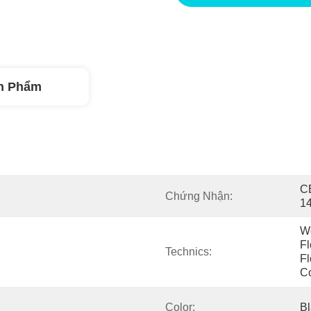
n Phẩm
C
Chứng Nhận:
1
Wo
Fl
Technics:
Fl
Co
Color:
Bl