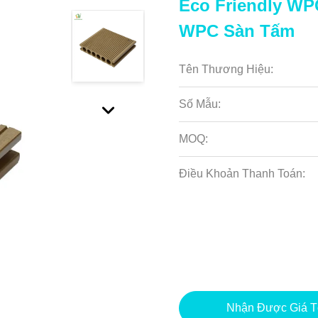
Eco Friendly WP
WPC Sàn Tấm
Tên Thương Hiệu:
Số Mẫu:
MOQ:
Điều Khoản Thanh Toán:
Nhận Được Giá T