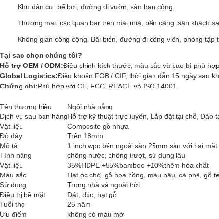
Khu dân cư: bể bơi, đường đi vườn, sàn ban công.
Thương mại: các quán bar trên mái nhà, bến cảng, sân khách sạ
Không gian công cộng: Bãi biển, đường đi công viên, phòng tập t
Tại sao chọn chúng tôi?
Hỗ trợ OEM / ODM:
Điều chỉnh kích thước, màu sắc và bao bì phù hợp
Global Logistics:
Điều khoản FOB / CIF, thời gian dẫn 15 ngày sau kh
Chứng chỉ:
Phù hợp với CE, FCC, REACH và ISO 14001.
Tên thương hiệu
Ngôi nhà nắng
Dịch vụ sau bán hàng
Hỗ trợ kỹ thuật trực tuyến, Lắp đặt tại chỗ, Đào t
Vật liệu
Composite gỗ nhựa
Độ dày
Trên 18mm
Mô tả
1 inch wpc bên ngoài sàn 25mm sàn với hai mặt
Tính năng
chống nước, chống trượt, sử dụng lâu
Vật liệu
35%HDPE +55%bamboo +10%thêm hóa chất
Màu sắc
Hạt óc chó, gỗ hoa hồng, màu nâu, cà phê, gỗ t
Sử dụng
Trong nhà và ngoài trời
Điều trị bề mặt
Dát, đúc, hạt gỗ
Tuổi thọ
25 năm
Ưu điểm
không có màu mờ