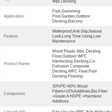
Wpc Decking
Park,swimming 
Application:
Pool,Garden,Outdoor 
Decking,balcony
Waterproof,anti-Slip,Natural 
Feature:
Look,long Time Using,low 
Maintenance
Wood Plastic Wpc Decking 
Floor,Outdoor WPC 
Interlocking Decking,Co-
Product Name:
Extrusion Composite 
Decking,WPC Floor,pool 
Decking Flooring
30%PE+60% Wood 
Fibers+10%Additives,Bio Fiber 
Component:
+Grade A HDPE +harmless 
Additives
Làm nổi bật:
Sàn sàn sàn WPC thân thiện với 