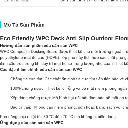
Mô Tả Sản Phẩm
Eco Friendly WPC Deck Anti Slip Outdoor Floo
Hướng dẫn sản phẩm của sàn sàn WPC
WPC Composite Decking Board được thiết kế cho môi trường ngoài trời
polyethylene mật độ cao (HDPE), lớp phủ này tích hợp các chất phụ
định cấu trúc trong khi duy trì một hồ sơ trọng lượng nhẹ của 2Thiết 
Các đặc điểm chính của sàn sàn sàn WPC
Chống tia cực tím: Các chất ổn định tia cực tím tiên tiến bảo vệ 
100% chống nước: Thiết kế lõi rỗng và bề mặt niêm phong ngăn
Xếp dáng chống trượt: Mô hình hạt nổi bật đảm bảo bề mặt an to
Bảo trì thấp: Không cần niêm phong, sơn hoặc băm; sạch với chấ
Khả năng chịu nhiệt từ -30 °C đến 70 °C mà không bị biến dạng.
Ứng dụng của sàn sàn sàn WPC