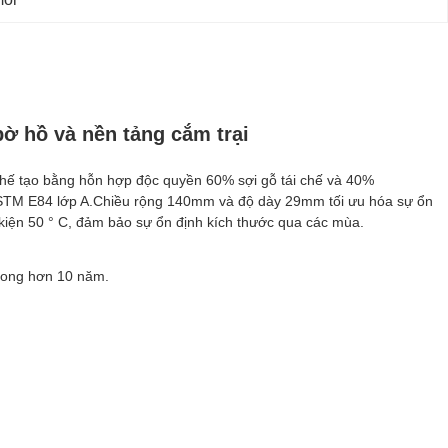
bờ hồ và nền tảng cắm trại
chế tạo bằng hỗn hợp độc quyền 60% sợi gỗ tái chế và 40%
 ASTM E84 lớp A.Chiều rộng 140mm và độ dày 29mm tối ưu hóa sự ổn
u kiện 50 ° C, đảm bảo sự ổn định kích thước qua các mùa.
 trong hơn 10 năm.