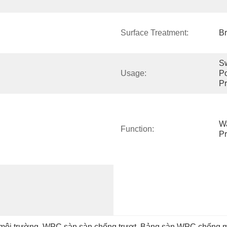
Surface Treatment:
B
S
Usage:
Po
Pr
Wa
Function:
Pr
môi trường
, 
WPC sàn sàn chống trượt
, 
Bảng sàn WPC chống m