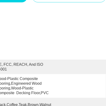
E, FCC, REACH, And ISO 
4001
od-Plastic Composite 
ooring,Engineered Wood 
ooring,Wood-Plastic 
mposite  Decking Floor,PVC
ack,Coffee,Teak,Brown,Walnut