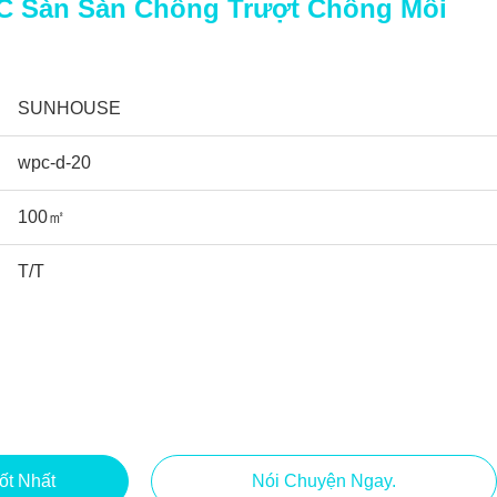
C Sàn Sàn Chống Trượt Chống Mối
SUNHOUSE
wpc-d-20
100㎡
T/T
ốt Nhất
Nói Chuyện Ngay.