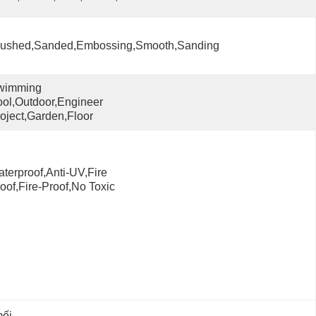
rushed,Sanded,embossing,Smooth,sanding
wimming 
ol,Outdoor,engineer 
oject,garden,Floor
terproof,Anti-UV,Fire 
oof,fire-Proof,no Toxic
ối