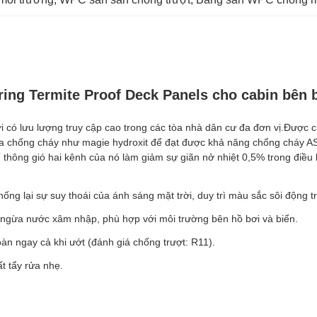
ring Termite Proof Deck Panels cho cabin bên 
 có lưu lượng truy cập cao trong các tòa nhà dân cư đa đơn vị.Được 
 gia chống cháy như magie hydroxit để đạt được khả năng chống cháy
kế thông gió hai kênh của nó làm giảm sự giãn nở nhiệt 0,5% trong điề
chống lại sự suy thoái của ánh sáng mặt trời, duy trì màu sắc sôi động
 ngừa nước xâm nhập, phù hợp với môi trường bên hồ bơi và biển.
àn ngay cả khi ướt (đánh giá chống trượt: R11).
t tẩy rửa nhẹ.