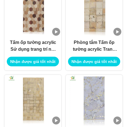
Tấm ốp tường acrylic
Phòng tắm Tấm ốp
Sử dụng trang trí nội
tường acrylic Trang
thất ngoại thất để sử
trí nội ngoại thất Sử
Nhận được giá tốt nhất
Nhận được giá tốt nhất
dụng ứng dụng xây
dụng cho Ứng dụng
dựng công trình
Xây dựng Công trình
Sử dụng