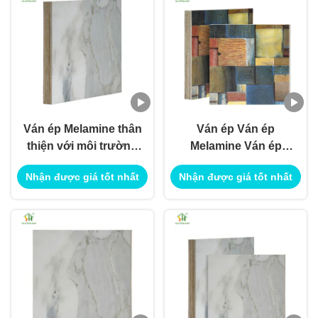
Ván ép Melamine thân
Ván ép Ván ép
thiện với môi trường
Melamine Ván ép
Ván ép Melamine
Trang trí nội ngoại
Nhận được giá tốt nhất
Nhận được giá tốt nhất
dùng để trang trí nội
thất Sử dụng cho
ngoại thất
Ứng dụng Xây dựng
Công trình Sử dụng