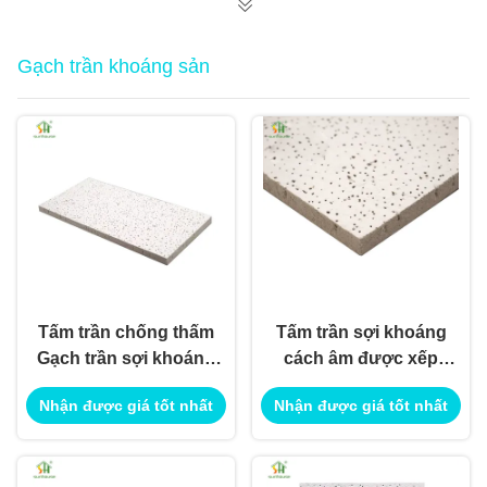
Gạch trần khoáng sản
Tấm trần chống thấm
Tấm trần sợi khoáng
Gạch trần sợi khoáng
cách âm được xếp
dùng để trang trí nội
hạng chống cháy để
Nhận được giá tốt nhất
Nhận được giá tốt nhất
ngoại thất
sử dụng trang trí nội
ngoại thất