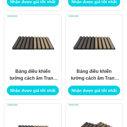
Nhận được giá tốt nhất
Nhận được giá tốt nhất
Sử dụng cho ứng
Sử dụng cho ứng
dụng xây dựng công
dụng xây dựng công
trình
trình
Bảng điều khiển
Bảng điều khiển
tường cách âm Trang
tường cách âm Trang
trí nội thất ngoại thất
trí nội thất ngoại thất
Nhận được giá tốt nhất
Nhận được giá tốt nhất
Sử dụng cho ứng
Sử dụng cho ứng
dụng xây dựng công
dụng xây dựng công
trình
trình