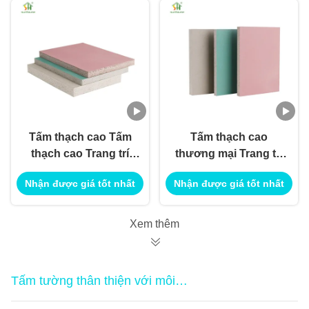
Tấm thạch cao Tấm
Tấm thạch cao
thạch cao Trang trí
thương mại Trang trí
nội ngoại thất Sử
nội thất ngoại thất Sử
Nhận được giá tốt nhất
Nhận được giá tốt nhất
dụng cho ứng dụng
dụng cho ứng dụng
Xây dựng Công trình
xây dựng công trình
Sử dụng
Xem thêm
Tấm tường thân thiện với môi
trường