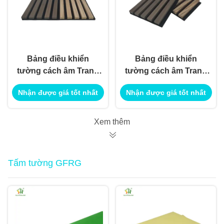
Bảng điều khiển
Bảng điều khiển
tường cách âm Trang
tường cách âm Trang
trí nội thất ngoại thất
trí nội thất ngoại thất
Nhận được giá tốt nhất
Nhận được giá tốt nhất
Sử dụng cho ứng
Sử dụng cho ứng
dụng xây dựng công
dụng xây dựng công
trình
trình
Xem thêm
Tấm tường GFRG