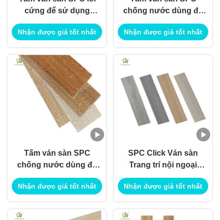
cứng để sử dụng
chống nước dùng để
trang trí nội ngoại thất
trang trí nội ngoại thất
Nhận được giá tốt nhất
Nhận được giá tốt nhất
Tấm ván sàn SPC
SPC Click Ván sàn
chống nước dùng để
Trang trí nội ngoại
trang trí nội ngoại thất
thất Sử dụng cho
Nhận được giá tốt nhất
Nhận được giá tốt nhất
Ứng dụng Xây dựng
Công trình