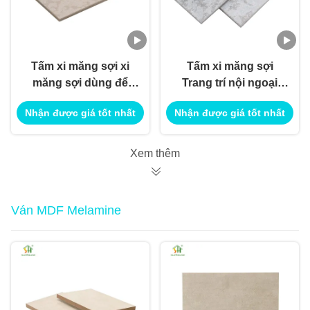
Tấm xi măng sợi xi
Tấm xi măng sợi
măng sợi dùng để
Trang trí nội ngoại
trang trí nội ngoại thất
thất Sử dụng cho
Nhận được giá tốt nhất
Nhận được giá tốt nhất
ứng dụng xây dựng
công trình
Xem thêm
Ván MDF Melamine