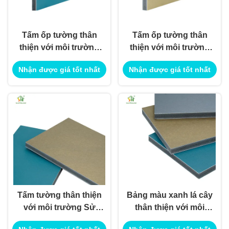
Tấm ốp tường thân
Tấm ốp tường thân
thiện với môi trường
thiện với môi trường
tự nhiên thân thiện
thân thiện với môi
Nhận được giá tốt nhất
Nhận được giá tốt nhất
với môi trường để sử
trường để sử dụng
dụng trang trí nội
trang trí nội ngoại thất
ngoại thất
Tấm tường thân thiện
Bảng màu xanh lá cây
với môi trường Sử
thân thiện với môi
dụng trang trí nội thất
trường Sử dụng