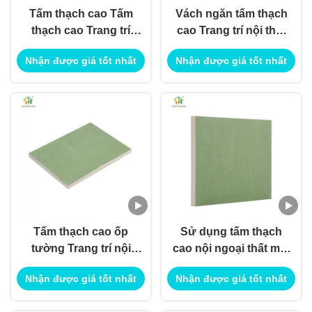
Tấm thạch cao Tấm
Vách ngăn tấm thạch
thạch cao Trang trí
cao Trang trí nội thất
nội thất ngoại thất Sử
ngoại thất Sử dụng
Nhận được giá tốt nhất
Nhận được giá tốt nhất
dụng cho ứng dụng
cho ứng dụng xây
Xây dựng Công trình
dựng công trình
Sử dụng
Tấm thạch cao ốp
Sử dụng tấm thạch
tường Trang trí nội
cao nội ngoại thất mật
thất ngoại thất Sử
độ cao để sử dụng
Nhận được giá tốt nhất
Nhận được giá tốt nhất
dụng cho ứng dụng
cho ứng dụng xây
xây dựng công trình
dựng công trình