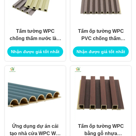
Tấm tường WPC
Tấm ốp tường WPC
chống thấm nước làm
PVC chống thấm
vật liệu phủ tường
nước cho ứng dụng
Nhận được giá tốt nhất
Nhận được giá tốt nhất
trang trí Ứng dụng
ứng dụng tường
ngoài trời trong nhà
Ứng dụng dự án cải
Tấm ốp tường WPC
tạo nhà cửa WPC Wall
bằng gỗ nhựa