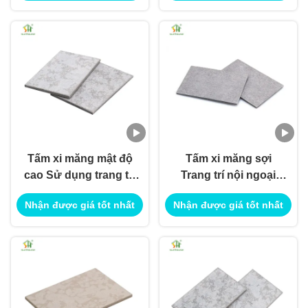
Tấm xi măng mật độ
Tấm xi măng sợi
cao Sử dụng trang trí
Trang trí nội ngoại
nội ngoại thất cho
thất Sử dụng cho
Nhận được giá tốt nhất
Nhận được giá tốt nhất
ứng dụng xây dựng
ứng dụng xây dựng
công trình
công trình