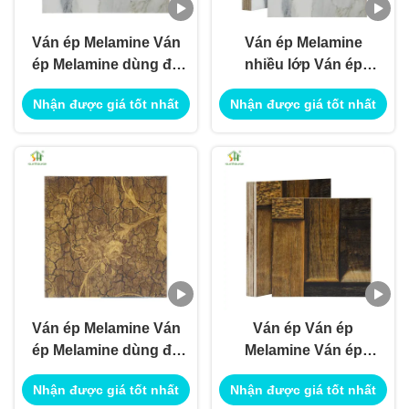
Ván ép Melamine Ván
Ván ép Melamine
ép Melamine dùng để
nhiều lớp Ván ép
trang trí nội ngoại thất
Melamine dùng để
Nhận được giá tốt nhất
Nhận được giá tốt nhất
trang trí nội ngoại thất
Ván ép Melamine Ván
Ván ép Ván ép
ép Melamine dùng để
Melamine Ván ép
trang trí nội ngoại thất
Trang trí nội ngoại
Nhận được giá tốt nhất
Nhận được giá tốt nhất
thất Sử dụng cho