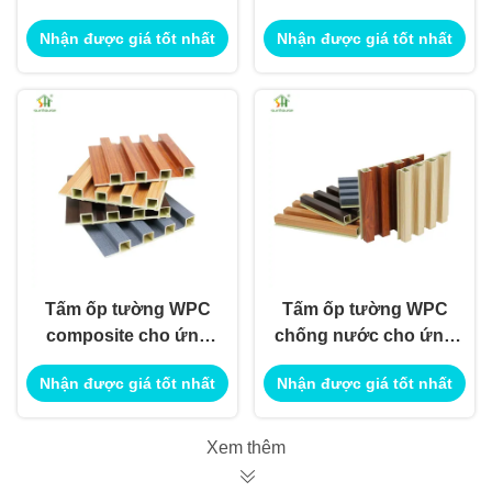
Panel cho ứng dụng
composite cho ứng
Nhận được giá tốt nhất
Nhận được giá tốt nhất
trang trí tòa nhà hiện
dụng tường ngoài
đại
trời trong nhà
Tấm ốp tường WPC
Tấm ốp tường WPC
composite cho ứng
chống nước cho ứng
dụng hệ thống ốp
dụng hệ thống ốp
Nhận được giá tốt nhất
Nhận được giá tốt nhất
tường ngoại thất
tường ngoại thất
Xem thêm