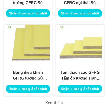
tường GFRG Sử
GFRG nội thất Sử
dụng trang trí nội thất
dụng trang trí nội thất
Nhận được giá tốt nhất
Nhận được giá tốt nhất
ngoại thất để sử dụng
ngoại thất để sử dụng
ứng dụng xây dựng
ứng dụng xây dựng
công trình
công trình
Bảng điều khiển
Tấm thạch cao GFRG
GFRG tường Sử
Tấm ốp tường Trang
dụng trang trí nội thất
trí nội ngoại thất Sử
Nhận được giá tốt nhất
Nhận được giá tốt nhất
ngoại thất để sử dụng
dụng cho Ứng dụng
ứng dụng xây dựng
Xây dựng Công trình
công trình
Sử dụng
Xem thêm