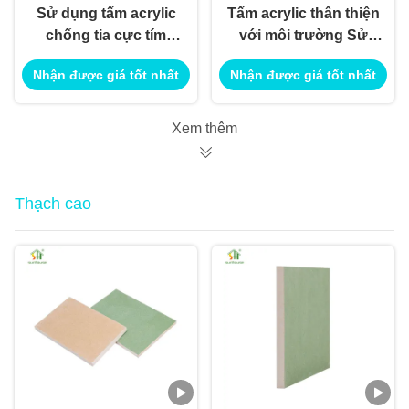
Sử dụng tấm acrylic
Tấm acrylic thân thiện
chống tia cực tím
với môi trường Sử
Trang trí nội thất
dụng trang trí nội thất
Nhận được giá tốt nhất
Nhận được giá tốt nhất
ngoại thất để sử dụng
ngoại thất để sử dụng
ứng dụng xây dựng
ứng dụng xây dựng
công trình
công trình
Xem thêm
Thạch cao