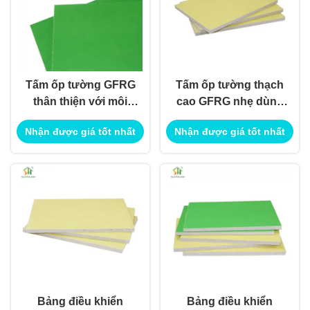
Tấm ốp tường GFRG
Tấm ốp tường thạch
thân thiện với môi
cao GFRG nhẹ dùng
trường để sử dụng
để trang trí nội ngoại
Nhận được giá tốt nhất
Nhận được giá tốt nhất
trang trí nội ngoại thất
thất
Bảng điều khiển
Bảng điều khiển