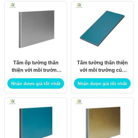
Tấm ốp tường thân
Tấm tường thân thiện
thiện với môi trường
với môi trường của
thân thiện với môi
khách sạn bền vững
Nhận được giá tốt nhất
Nhận được giá tốt nhất
trường để sử dụng
để sử dụng trang trí
trang trí nội ngoại thất
nội ngoại thất