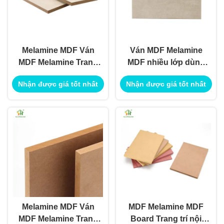
Melamine MDF Ván
Ván MDF Melamine
MDF Melamine Trang
MDF nhiều lớp dùng
trí nội ngoại thất Sử
để trang trí nội ngoại
Nhận được giá tốt nhất
Nhận được giá tốt nhất
dụng cho ứng dụng
thất
Xây dựng Công trình
Sử dụng
Melamine MDF Ván
MDF Melamine MDF
MDF Melamine Trang
Board Trang trí nội