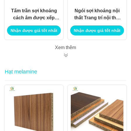
Tấm trần sợi khoáng
Ngói sợi khoáng nội
cách âm được xếp
thất Trang trí nội thất
hạng chống cháy để
ngoại thất Sử dụng
Nhận được giá tốt nhất
Nhận được giá tốt nhất
sử dụng trang trí nội
cho ứng dụng xây
ngoại thất
dựng công trình
Xem thêm
Hạt melamine