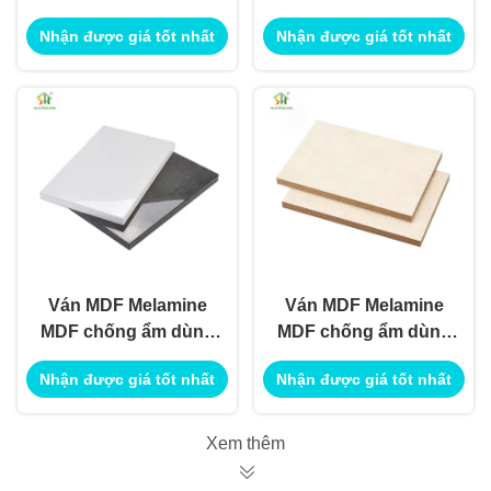
trí nội ngoại thất Sử
thất ngoại thất Sử
Nhận được giá tốt nhất
Nhận được giá tốt nhất
dụng cho ứng dụng
dụng cho Ứng dụng
Xây dựng Công trình
Xây dựng Công trình
Sử dụng
Ván MDF Melamine
Ván MDF Melamine
MDF chống ẩm dùng
MDF chống ẩm dùng
để trang trí nội ngoại
để trang trí nội ngoại
Nhận được giá tốt nhất
Nhận được giá tốt nhất
thất
thất
Xem thêm