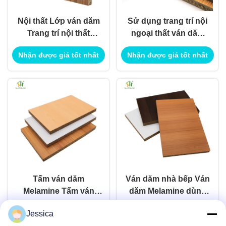
Nội thất Lớp ván dăm
Sử dụng trang trí nội
Trang trí nội thất
ngoại thất ván dăm
ngoại thất Sử dụng
lớp E1 để sử dụng
Nhận được giá tốt nhất
Nhận được giá tốt nhất
cho ứng dụng xây
cho ứng dụng xây
dựng công trình
dựng công trình
Tấm ván dăm
Ván dăm nhà bếp Ván
Melamine Tấm ván
dăm Melamine dùng
dăm Melamine dùng
để trang trí nội ngoại
Nhận được giá tốt nhất
Nhận được giá tốt nhất
Jessica
để trang trí nội ngoại
thất