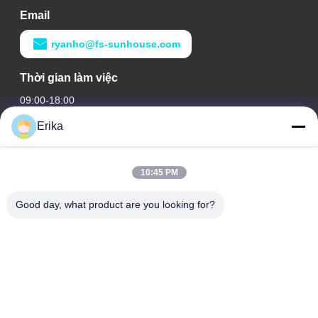
Email
ryanho@fs-sunhouse.com
Thời gian làm việc
09:00-18:00
Erika
Địa chỉ của chúng tôi
Địa chỉ công ty
10:45 PM
Tòa nhà quốc tế Weiye, số 75 đường Lingnan, thị trấn Dali,
quận Nanhai, thành phố Foshan
Good day, what product are you looking for?
Địa chỉ nhà máy
Tòa nhà quốc tế Weiye, số 75 đường Lingnan, thị trấn Dali,
quận Nanhai, thành phố Foshan
Điện thoại
0086-13923116318