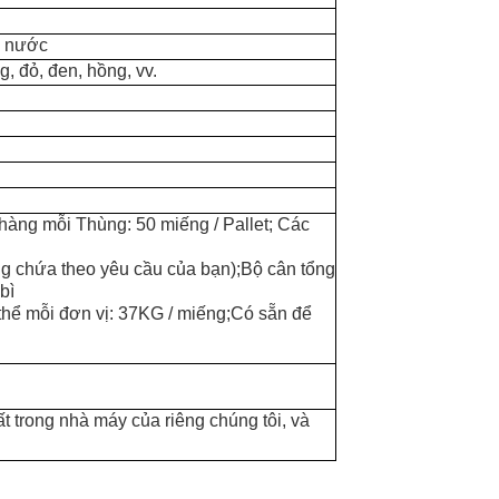
g nước
, đỏ, đen, hồng, vv.
àng mỗi Thùng: 50 miếng / Pallet; Các
chứa theo yêu cầu của bạn);Bộ cân tổng
bì
hể mỗi đơn vị: 37KG / miếng;Có sẵn để
 trong nhà máy của riêng chúng tôi, và