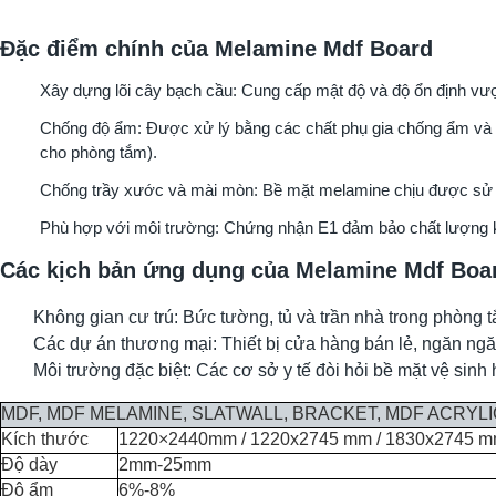
Đặc điểm chính của Melamine Mdf Board
Xây dựng lõi cây bạch cầu: Cung cấp mật độ và độ ổn định vượt
Chống độ ẩm: Được xử lý bằng các chất phụ gia chống ẩm và
cho phòng tắm).
Chống trầy xước và mài mòn: Bề mặt melamine chịu được sử 
Phù hợp với môi trường: Chứng nhận E1 đảm bảo chất lượng k
Các kịch bản ứng dụng của Melamine Mdf Boa
Không gian cư trú: Bức tường, tủ và trần nhà trong phòng 
Các dự án thương mại: Thiết bị cửa hàng bán lẻ, ngăn ngă
Môi trường đặc biệt: Các cơ sở y tế đòi hỏi bề mặt vệ sinh 
MDF, MDF MELAMINE, SLATWALL, BRACKET, MDF ACRYLI
Kích thước
1220×2440mm / 1220x2745 mm / 1830x2745 mm/
Độ dày
2mm-25mm
Độ ẩm
6%-8%