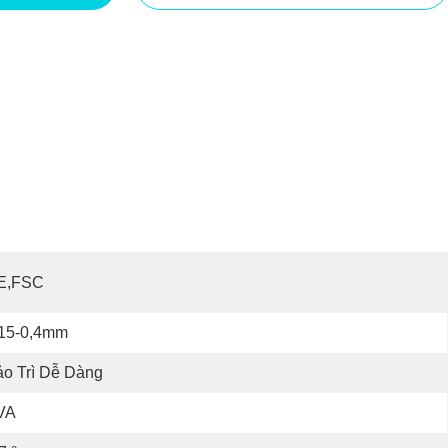
E,FSC
,15-0,4mm
o Trì Dễ Dàng
VA