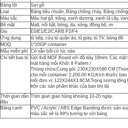
Bảng lõi
Sợi gỗ
Loại
Bảng tiêu chuẩn, Bảng chống cháy, Bảng chốn
Màu sắc
Màu hạt gỗ, trắng, xanh dương, xanh lá cây, vàng
Bề mặt
Matt, nổi bật, bóng, da, sóng, đồng bộ, vv
Glu
E0/E1/E2/CARB P2/F4
Ứng dụng
tủ bếp, cửa tủ quần áo, tủ giày, tủ TV, bảng đồ
MOQ
1*20GP container
Mẫu miễn phí
Có sẵn bất cứ lúc nào
Chi tiết bao bì
Gói 4x8 MDF Board với độ dày 18mm; Các mặt h
mặt hàng mỗi Khối: 8 Pallets /
Thùng chứa;Cung gói: 230X230X590 CM (Thùng 
cho mỗi container: 2,200.00 KG;Kích thước bao 
mỗi đơn vị: 122X244X1.8CM;Trọng lượng tổng t
trộn các sản phẩm khác của bạn khi tải
Thời gian dẫn
Thời gian giao hàng khoảng 10-20 ngày.
đầu
Băng cạnh
PVC / Acrylic / ABS Edge Banding được sản xuất
màu sắc sẽ là 99% tương tự với bảng