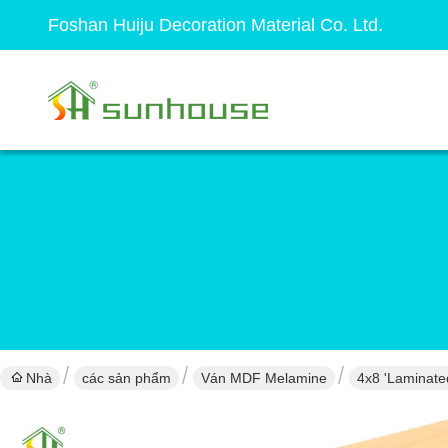
Foshan Huiju Decoration Material Co. Ltd.
Nhà
các sản phẩm
Ván MDF Melamine
4x8 'Lamina