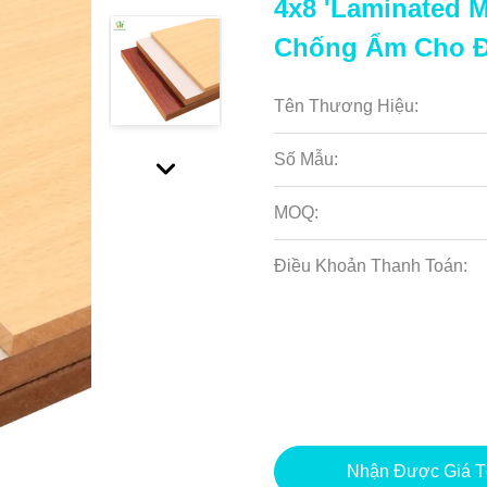
4x8 'Laminated
Chống Ẩm Cho Đ
Tên Thương Hiệu:
Số Mẫu:
MOQ:
Điều Khoản Thanh Toán:
Nhận Được Giá T