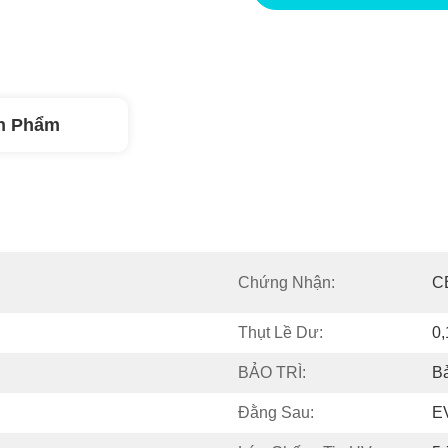
n Phẩm
Chứng Nhận:
C
Thụt Lề Dư:
0
BẢO TRÌ:
Bả
Đằng Sau:
E