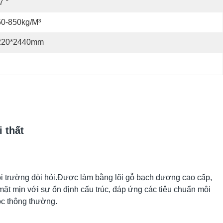
7 °
50-850kg/m³
220*2440mm
 thất
i trường đòi hỏi.Được làm bằng lõi gỗ bạch dương cao cấp, 
t mịn với sự ổn định cấu trúc, đáp ứng các tiêu chuẩn môi 
ộc thông thường.