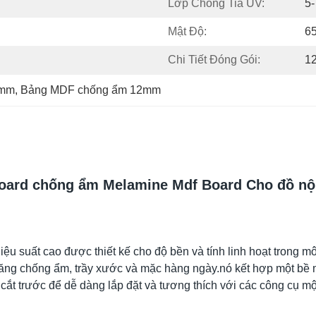
Lớp Chống Tia UV:
5-
Mật Độ:
6
Chi Tiết Đóng Gói:
1
9mm
, 
Bảng MDF chống ẩm 12mm
ard chống ẩm Melamine Mdf Board Cho đồ nội
suất cao được thiết kế cho độ bền và tính linh hoạt trong mô
ăng chống ẩm, trầy xước và mặc hàng ngày.nó kết hợp một bề mặ
cắt trước để dễ dàng lắp đặt và tương thích với các công cụ m